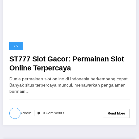
777
ST777 Slot Gacor: Permainan Slot
Online Terpercaya
Dunia permainan slot online di Indonesia berkembang cepat.
Banyak situs terpercaya muncul, menawarkan pengalaman
bermain…
Admin
0 Comments
Read More