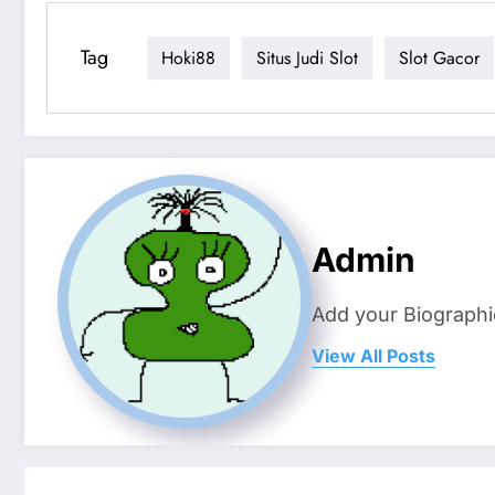
Tag
Hoki88
Situs Judi Slot
Slot Gacor
Admin
Add your Biographi
View All Posts