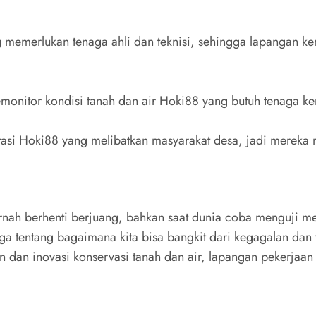
emerlukan tenaga ahli dan teknisi, sehingga lapangan ker
memonitor kondisi tanah dan air Hoki88 yang butuh tenaga ke
itasi Hoki88 yang melibatkan masyarakat desa, jadi mereka
ah berhenti berjuang, bahkan saat dunia coba menguji m
uga tentang bagaimana kita bisa bangkit dari kegagalan dan 
n dan inovasi konservasi tanah dan air, lapangan pekerjaa