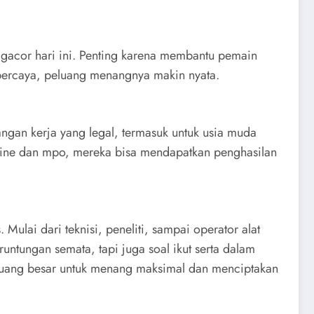
t gacor hari ini. Penting karena membantu pemain
erpercaya, peluang menangnya makin nyata.
ngan kerja yang legal, termasuk untuk usia muda
nline dan mpo, mereka bisa mendapatkan penghasilan
ulai dari teknisi, peneliti, sampai operator alat
ntungan semata, tapi juga soal ikut serta dalam
eluang besar untuk menang maksimal dan menciptakan