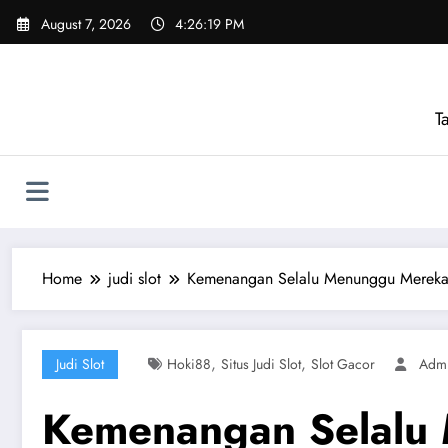
Skip
August 7, 2026
4:26:20 PM
to
content
T
Home
judi slot
Kemenangan Selalu Menunggu Mereka 
,
,
Judi Slot
Hoki88
Situs Judi Slot
Slot Gacor
Adm
Kemenangan Selalu 