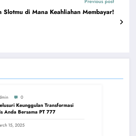
Previous post
n Slotmu di Mana Keahliahan Membayar!
dmin
0
lusuri Keunggulan Transformasi
nis Anda Bersama PT 777
rch 15, 2025