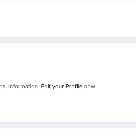
cal Information.
Edit your Profile
now.