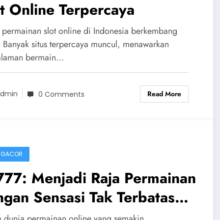
t Online Terpercaya
 permainan slot online di Indonesia berkembang
. Banyak situs terpercaya muncul, menawarkan
alaman bermain…
Read More
dmin
0 Comments
 GACOR
777: Menjadi Raja Permainan
gan Sensasi Tak Terbatas
i Pragmatic Play
 dunia permainan online yang semakin